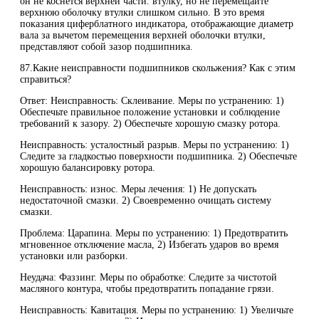
он не коснется верхней части. втулку, но не перемещайте
верхнюю оболочку втулки слишком сильно. В это время
показания циферблатного индикатора, отображающие диаметр
вала за вычетом перемещения верхней оболочки втулки,
представляют собой зазор подшипника.
87.Какие неисправности подшипников скольжения? Как с этим
справиться?
Ответ: Неисправность: Склеивание. Меры по устранению: 1)
Обеспечьте правильное положение установки и соблюдение
требований к зазору. 2) Обеспечьте хорошую смазку ротора.
Неисправность: усталостный разрыв. Меры по устранению: 1)
Следите за гладкостью поверхности подшипника. 2) Обеспечьте
хорошую балансировку ротора.
Неисправность: износ. Меры лечения: 1) Не допускать
недостаточной смазки. 2) Своевременно очищать систему
смазки.
Проблема: Царапина. Меры по устранению: 1) Предотвратить
мгновенное отключение масла, 2) Избегать ударов во время
установки или разборки.
Неудача: Фаззинг. Меры по обработке: Следите за чистотой
масляного контура, чтобы предотвратить попадание грязи.
Неисправность: Кавитация. Меры по устранению: 1) Увеличьте