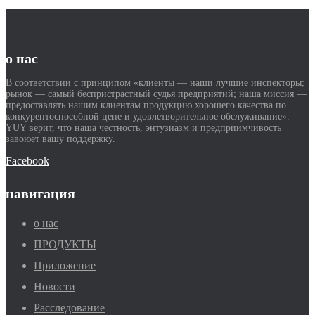
о нас
В соответствии с принципом «клиенты — наши лучшие инспекторы;
рынок — самый беспристрастный судья предприятий; наша миссия —
предоставлять нашим клиентам продукцию хорошего качества по
конкурентоспособной цене и удовлетворительное обслуживание».
YUY верит, что наша честность, энтузиазм и предприимчивость
завоюет вашу поддержку.
Facebook
навигация
о нас
ПРОДУКТЫ
Приложение
Новости
Расследование