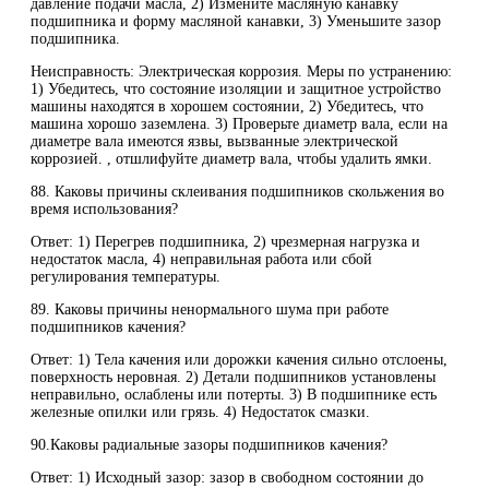
давление подачи масла, 2) Измените масляную канавку
подшипника и форму масляной канавки, 3) Уменьшите зазор
подшипника.
Неисправность: Электрическая коррозия. Меры по устранению:
1) Убедитесь, что состояние изоляции и защитное устройство
машины находятся в хорошем состоянии, 2) Убедитесь, что
машина хорошо заземлена. 3) Проверьте диаметр вала, если на
диаметре вала имеются язвы, вызванные электрической
коррозией. , отшлифуйте диаметр вала, чтобы удалить ямки.
88. Каковы причины склеивания подшипников скольжения во
время использования?
Ответ: 1) Перегрев подшипника, 2) чрезмерная нагрузка и
недостаток масла, 4) неправильная работа или сбой
регулирования температуры.
89. Каковы причины ненормального шума при работе
подшипников качения?
Ответ: 1) Тела качения или дорожки качения сильно отслоены,
поверхность неровная. 2) Детали подшипников установлены
неправильно, ослаблены или потерты. 3) В подшипнике есть
железные опилки или грязь. 4) Недостаток смазки.
90.Каковы радиальные зазоры подшипников качения?
Ответ: 1) Исходный зазор: зазор в свободном состоянии до