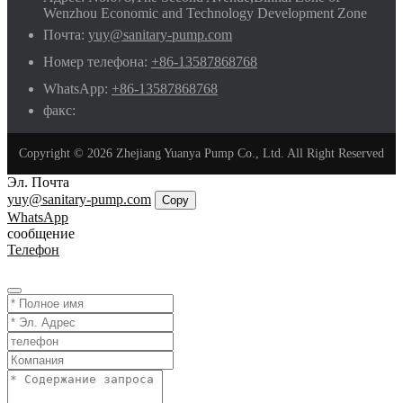
Wenzhou Economic and Technology Development Zone
Почта:
yuy@sanitary-pump.com
Номер телефона:
+86-13587868768
WhatsApp:
+86-13587868768
факс:
Copyright © 2026 Zhejiang Yuanya Pump Co., Ltd. All Right Reserved
Эл. Почта
yuy@sanitary-pump.com
Copy
WhatsApp
сообщение
Телефон