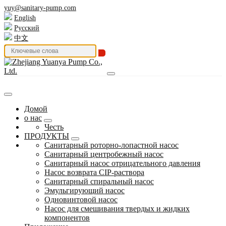
yuy@sanitary-pump.com
English
Русский
中文
Домой
о нас
Честь
ПРОДУКТЫ
Санитарный роторно-лопастной насос
Санитарный центробежный насос
Санитарный насос отрицательного давления
Насос возврата CIP-раствора
Санитарный спиральный насос
Эмульгирующий насос
Одновинтовой насос
Насос для смешивания твердых и жидких
компонентов