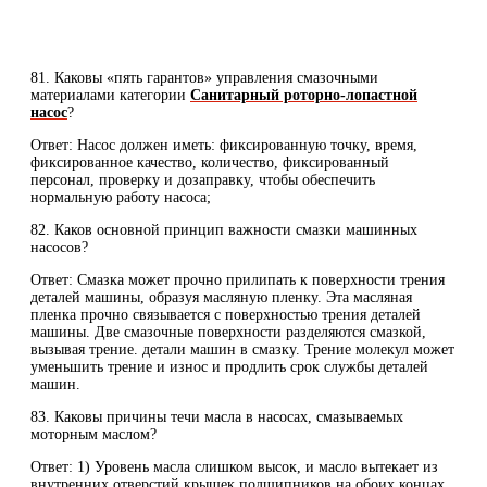
81. Каковы «пять гарантов» управления смазочными
материалами категории
Санитарный роторно-лопастной
насос
?
Ответ: Насос должен иметь: фиксированную точку, время,
фиксированное качество, количество, фиксированный
персонал, проверку и дозаправку, чтобы обеспечить
нормальную работу насоса;
82. Каков основной принцип важности смазки машинных
насосов?
Ответ: Смазка может прочно прилипать к поверхности трения
деталей машины, образуя масляную пленку. Эта масляная
пленка прочно связывается с поверхностью трения деталей
машины. Две смазочные поверхности разделяются смазкой,
вызывая трение. детали машин в смазку. Трение молекул может
уменьшить трение и износ и продлить срок службы деталей
машин.
83. Каковы причины течи масла в насосах, смазываемых
моторным маслом?
Ответ: 1) Уровень масла слишком высок, и масло вытекает из
внутренних отверстий крышек подшипников на обоих концах