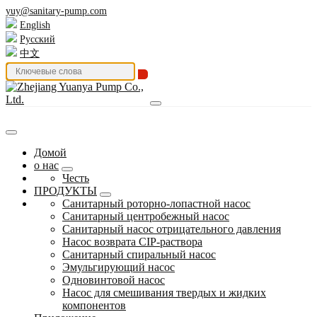
yuy@sanitary-pump.com
English
Русский
中文
Домой
о нас
Честь
ПРОДУКТЫ
Санитарный роторно-лопастной насос
Санитарный центробежный насос
Санитарный насос отрицательного давления
Насос возврата CIP-раствора
Санитарный спиральный насос
Эмульгирующий насос
Одновинтовой насос
Насос для смешивания твердых и жидких
компонентов