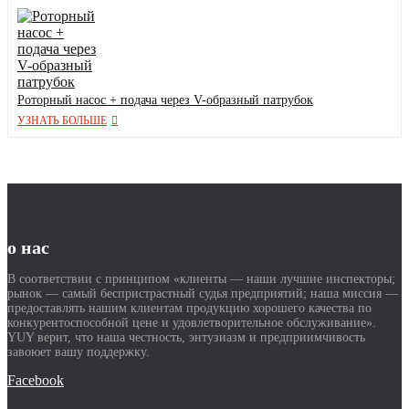
Роторный насос + подача через V-образный патрубок
УЗНАТЬ БОЛЬШЕ
о нас
В соответствии с принципом «клиенты — наши лучшие инспекторы;
рынок — самый беспристрастный судья предприятий; наша миссия —
предоставлять нашим клиентам продукцию хорошего качества по
конкурентоспособной цене и удовлетворительное обслуживание».
YUY верит, что наша честность, энтузиазм и предприимчивость
завоюет вашу поддержку.
Facebook