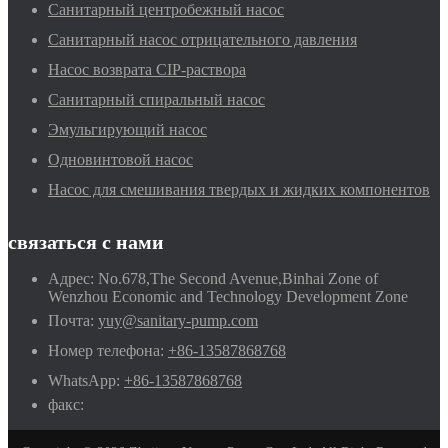
Санитарный центробежный насос
Санитарный насос отрицательного давления
Насос возврата CIP-раствора
Санитарный спиральный насос
Эмульгирующий насос
Одновинтовой насос
Насос для смешивания твердых и жидких компонентов
связаться с нами
Адрес:
No.678,The Second Avenue,Binhai Zone of
Wenzhou Economic and Technology Development Zone
Почта:
yuy@sanitary-pump.com
Номер телефона:
+86-13587868768
WhatsApp:
+86-13587868768
факс: