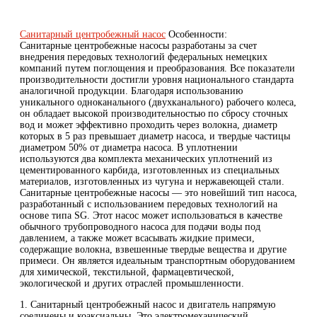
Санитарный центробежный насос
Особенности:
Санитарные центробежные насосы разработаны за счет
внедрения передовых технологий федеральных немецких
компаний путем поглощения и преобразования. Все показатели
производительности достигли уровня национального стандарта
аналогичной продукции. Благодаря использованию
уникального одноканального (двухканального) рабочего колеса,
он обладает высокой производительностью по сбросу сточных
вод и может эффективно проходить через волокна, диаметр
которых в 5 раз превышает диаметр насоса, и твердые частицы
диаметром 50% от диаметра насоса. В уплотнении
используются два комплекта механических уплотнений из
цементированного карбида, изготовленных из специальных
материалов, изготовленных из чугуна и нержавеющей стали.
Санитарные центробежные насосы — это новейший тип насоса,
разработанный с использованием передовых технологий на
основе типа SG. Этот насос может использоваться в качестве
обычного трубопроводного насоса для подачи воды под
давлением, а также может всасывать жидкие примеси,
содержащие волокна, взвешенные твердые вещества и другие
примеси. Он является идеальным транспортным оборудованием
для химической, текстильной, фармацевтической,
экологической и других отраслей промышленности.
1. Санитарный центробежный насос и двигатель напрямую
соединены и коаксиальны. Это электромеханический