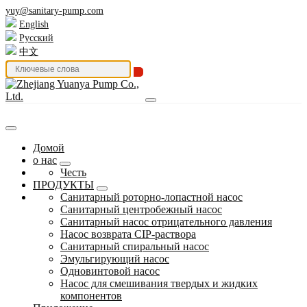
yuy@sanitary-pump.com
English
Русский
中文
Домой
о нас
Честь
ПРОДУКТЫ
Санитарный роторно-лопастной насос
Санитарный центробежный насос
Санитарный насос отрицательного давления
Насос возврата CIP-раствора
Санитарный спиральный насос
Эмульгирующий насос
Одновинтовой насос
Насос для смешивания твердых и жидких
компонентов