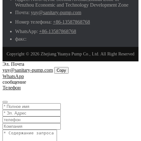
Wenzhou Economic and Technology Development Zone
Почта:
yuy@sanitary-pump.com
Номер телефона:
+86-13587868768
WhatsApp:
+86-13587868768
факс:
Copyright © 2026 Zhejiang Yuanya Pump Co., Ltd. All Right Reserved
Эл. Почта
yuy@sanitary-pump.com
Copy
WhatsApp
сообщение
Телефон