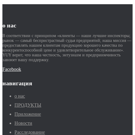
о нас
В соответствии с принципом «клиенты — наши лучшие инспекторы;
рынок — самый беспристрастный судья предприятий; наша миссия —
предоставлять нашим клиентам продукцию хорошего качества по
конкурентоспособной цене и удовлетворительное обслуживание».
YUY верит, что наша честность, энтузиазм и предприимчивость
завоюет вашу поддержку.
Facebook
навигация
о нас
ПРОДУКТЫ
Приложение
Новости
Расследование