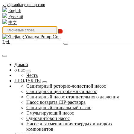
yuy@sanitary-pump.com
English
Русский
中文
Домой
о нас
Честь
ПРОДУКТЫ
Санитарный роторно-лопастной насос
Санитарный центробежный насос
Санитарный насос отрицательного давления
Насос возврата CIP-раствора
Санитарный спиральный насос
Эмульгирующий насос
Одновинтовой насос
Насос для смешивания твердых и жидких
компонентов