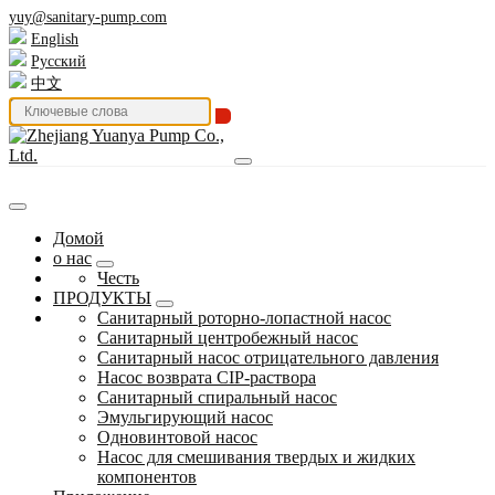
yuy@sanitary-pump.com
English
Русский
中文
Домой
о нас
Честь
ПРОДУКТЫ
Санитарный роторно-лопастной насос
Санитарный центробежный насос
Санитарный насос отрицательного давления
Насос возврата CIP-раствора
Санитарный спиральный насос
Эмульгирующий насос
Одновинтовой насос
Насос для смешивания твердых и жидких
компонентов