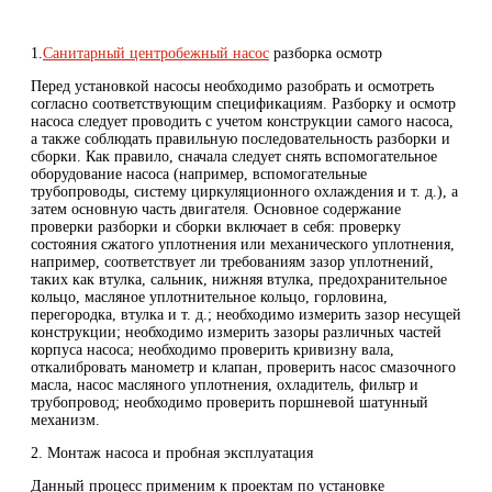
1.
Санитарный центробежный насос
разборка осмотр
Перед установкой насосы необходимо разобрать и осмотреть
согласно соответствующим спецификациям. Разборку и осмотр
насоса следует проводить с учетом конструкции самого насоса,
а также соблюдать правильную последовательность разборки и
сборки. Как правило, сначала следует снять вспомогательное
оборудование насоса (например, вспомогательные
трубопроводы, систему циркуляционного охлаждения и т. д.), а
затем основную часть двигателя. Основное содержание
проверки разборки и сборки включает в себя: проверку
состояния сжатого уплотнения или механического уплотнения,
например, соответствует ли требованиям зазор уплотнений,
таких как втулка, сальник, нижняя втулка, предохранительное
кольцо, масляное уплотнительное кольцо, горловина,
перегородка, втулка и т. д.; необходимо измерить зазор несущей
конструкции; необходимо измерить зазоры различных частей
корпуса насоса; необходимо проверить кривизну вала,
откалибровать манометр и клапан, проверить насос смазочного
масла, насос масляного уплотнения, охладитель, фильтр и
трубопровод; необходимо проверить поршневой шатунный
механизм.
2. Монтаж насоса и пробная эксплуатация
Данный процесс применим к проектам по установке