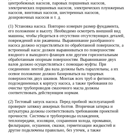
центробежных насосов, паровых поршневых насосов,
электрических поршневых насосов, электрических плунжерных
насосов, винтовых насосов, шестеренных насосов,
дозировочных насосов и т. д.
(1) Установка насоса. Повторно измерьте размер фундамента,
его положение и высоту. Необходимо осмотреть внешний вид
машины, чтобы убедиться в отсутствии отсутствующих деталей,
повреждений или ржавчины. Выравнивание разобранного
насоса должно осуществляться по обработанной поверхности, а
встроенный насос должен выравниваться по поверхностям
входного и выходного фланцев или другим горизонтальным
обработанным опорным поверхностям. Выравнивание двух
валов должно осуществляться с помощью муфты. При
соединении лентой два вала должны быть параллельны, а их
осевое положение должно базироваться на торцевых
поверхностях двух шкивов. Монтаж всех труб и фитингов,
подсоединенных к корпусу насоса, а также требования по
очистке трубопроводов смазочного масла должны
соответствовать действующим нормам.
(2) Тестовый запуск насоса. Перед пробной эксплуатацией
проверьте затяжку анкерных болтов. Вторичная затирка и
штукатурка должны соответствовать требованиям проектной
прочности. Системы и трубопроводы охлаждения,
теплопередачи, изоляции, сохранения холода, промывки,
фильтрации, осушения, смазки, герметизации жидкостей и
другие подключены правильно, без утечек, а также