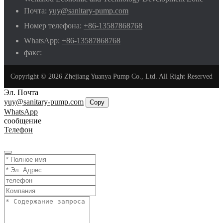
Почта:
yuy@sanitary-pump.com
Номер телефона:
+86-13587868768
WhatsApp:
+86-13587868768
факс:
Copyright © 2026 Zhejiang Yuanya Pump Co., Ltd. All Right Reserved
Эл. Почта
yuy@sanitary-pump.com
Copy
WhatsApp
сообщение
Телефон