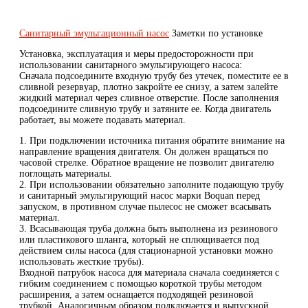
Санитарный эмульгационный насос
Заметки по установке
Установка, эксплуатация и меры предосторожности при
использовании санитарного эмульгирующего насоса:
Сначала подсоедините входную трубу без утечек, поместите ее в
сливной резервуар, плотно закройте ее снизу, а затем залейте
жидкий материал через сливное отверстие. После заполнения
подсоедините сливную трубу и затяните ее. Когда двигатель
работает, вы можете подавать материал.
1. При подключении источника питания обратите внимание на
направление вращения двигателя. Он должен вращаться по
часовой стрелке. Обратное вращение не позволит двигателю
поглощать материалы.
2. При использовании обязательно заполните подающую трубу
и санитарный эмульгирующий насос марки Boquan перед
запуском, в противном случае пылесос не сможет всасывать
материал.
3. Всасывающая труба должна быть выполнена из резинового
или пластикового шланга, который не сплющивается под
действием силы насоса (для стационарной установки можно
использовать жесткие трубы).
Входной патрубок насоса для материала сначала соединяется с
гибким соединением с помощью короткой трубы методом
расширения, а затем оснащается подходящей резиновой
трубкой. Аналогичным образом подключается и выпускной