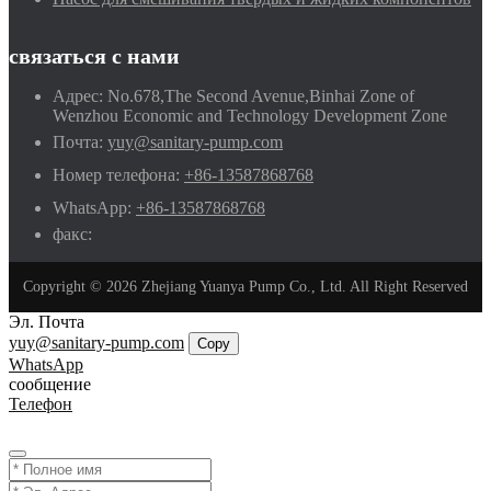
связаться с нами
Адрес:
No.678,The Second Avenue,Binhai Zone of
Wenzhou Economic and Technology Development Zone
Почта:
yuy@sanitary-pump.com
Номер телефона:
+86-13587868768
WhatsApp:
+86-13587868768
факс:
Copyright © 2026 Zhejiang Yuanya Pump Co., Ltd. All Right Reserved
Эл. Почта
yuy@sanitary-pump.com
Copy
WhatsApp
сообщение
Телефон