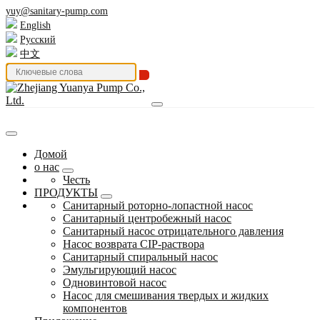
yuy@sanitary-pump.com
English
Русский
中文
Домой
о нас
Честь
ПРОДУКТЫ
Санитарный роторно-лопастной насос
Санитарный центробежный насос
Санитарный насос отрицательного давления
Насос возврата CIP-раствора
Санитарный спиральный насос
Эмульгирующий насос
Одновинтовой насос
Насос для смешивания твердых и жидких
компонентов