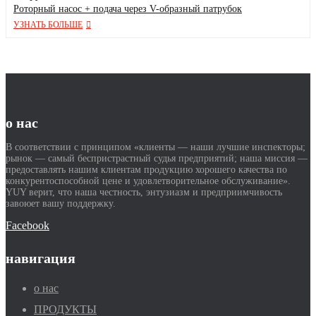
Роторный насос + подача через V-образный патрубок
УЗНАТЬ БОЛЬШЕ
о нас
В соответствии с принципом «клиенты — наши лучшие инспекторы;
рынок — самый беспристрастный судья предприятий; наша миссия —
предоставлять нашим клиентам продукцию хорошего качества по
конкурентоспособной цене и удовлетворительное обслуживание».
YUY верит, что наша честность, энтузиазм и предприимчивость
завоюет вашу поддержку.
Facebook
навигация
о нас
ПРОДУКТЫ