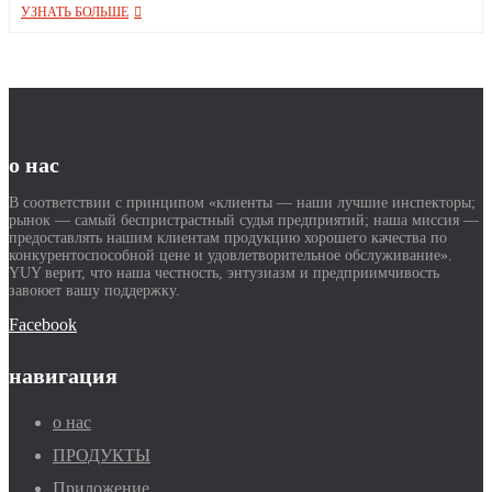
УЗНАТЬ БОЛЬШЕ
о нас
В соответствии с принципом «клиенты — наши лучшие инспекторы;
рынок — самый беспристрастный судья предприятий; наша миссия —
предоставлять нашим клиентам продукцию хорошего качества по
конкурентоспособной цене и удовлетворительное обслуживание».
YUY верит, что наша честность, энтузиазм и предприимчивость
завоюет вашу поддержку.
Facebook
навигация
о нас
ПРОДУКТЫ
Приложение