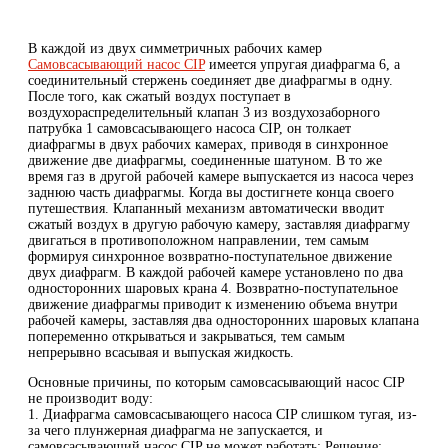
В каждой из двух симметричных рабочих камер
Самовсасывающий насос CIP
имеется упругая диафрагма 6, а
соединительный стержень соединяет две диафрагмы в одну.
После того, как сжатый воздух поступает в
воздухораспределительный клапан 3 из воздухозаборного
патрубка 1 самовсасывающего насоса CIP, он толкает
диафрагмы в двух рабочих камерах, приводя в синхронное
движение две диафрагмы, соединенные шатуном. В то же
время газ в другой рабочей камере выпускается из насоса через
заднюю часть диафрагмы. Когда вы достигнете конца своего
путешествия. Клапанный механизм автоматически вводит
сжатый воздух в другую рабочую камеру, заставляя диафрагму
двигаться в противоположном направлении, тем самым
формируя синхронное возвратно-поступательное движение
двух диафрагм. В каждой рабочей камере установлено по два
односторонних шаровых крана 4. Возвратно-поступательное
движение диафрагмы приводит к изменению объема внутри
рабочей камеры, заставляя два односторонних шаровых клапана
попеременно открываться и закрываться, тем самым
непрерывно всасывая и выпуская жидкость.
Основные причины, по которым самовсасывающий насос CIP
не производит воду:
1. Диафрагма самовсасывающего насоса CIP слишком тугая, из-
за чего плунжерная диафрагма не запускается, и
самовсасывающий насос CIP не может работать; Решение: