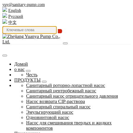
yuy@sanitary-pump.com
English
Русский
中文
Домой
о нас
Честь
ПРОДУКТЫ
Санитарный роторно-лопастной насос
Санитарный центробежный насос
Санитарный насос отрицательного давления
Насос возврата CIP-раствора
Санитарный спиральный насос
Эмульгирующий насос
Одновинтовой насос
Насос для смешивания твердых и жидких
компонентов