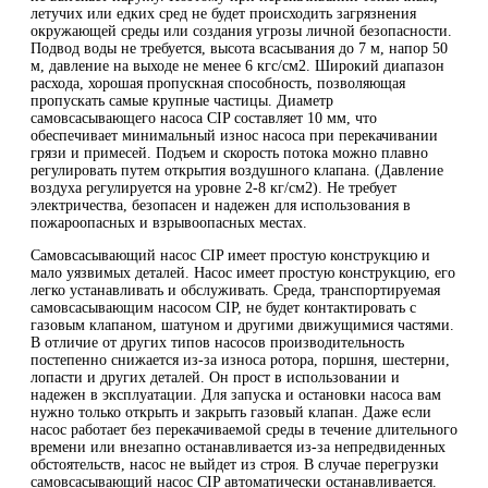
летучих или едких сред не будет происходить загрязнения
окружающей среды или создания угрозы личной безопасности.
Подвод воды не требуется, высота всасывания до 7 м, напор 50
м, давление на выходе не менее 6 кгс/см2. Широкий диапазон
расхода, хорошая пропускная способность, позволяющая
пропускать самые крупные частицы. Диаметр
самовсасывающего насоса CIP составляет 10 мм, что
обеспечивает минимальный износ насоса при перекачивании
грязи и примесей. Подъем и скорость потока можно плавно
регулировать путем открытия воздушного клапана. (Давление
воздуха регулируется на уровне 2-8 кг/см2). Не требует
электричества, безопасен и надежен для использования в
пожароопасных и взрывоопасных местах.
Самовсасывающий насос CIP имеет простую конструкцию и
мало уязвимых деталей. Насос имеет простую конструкцию, его
легко устанавливать и обслуживать. Среда, транспортируемая
самовсасывающим насосом CIP, не будет контактировать с
газовым клапаном, шатуном и другими движущимися частями.
В отличие от других типов насосов производительность
постепенно снижается из-за износа ротора, поршня, шестерни,
лопасти и других деталей. Он прост в использовании и
надежен в эксплуатации. Для запуска и остановки насоса вам
нужно только открыть и закрыть газовый клапан. Даже если
насос работает без перекачиваемой среды в течение длительного
времени или внезапно останавливается из-за непредвиденных
обстоятельств, насос не выйдет из строя. В случае перегрузки
самовсасывающий насос CIP автоматически останавливается.