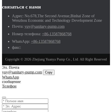
связаться с нами
Адрес:
No.678,The Second Avenue,Binhai Zone of
Wenzhou Economic and Technology Development Zone
Почта:
yuy@sanitary-pump.com
Номер телефона:
+86-13587868768
WhatsApp:
+86-13587868768
факс:
Copyright © 2026 Zhejiang Yuanya Pump Co., Ltd. All Right Reserved
Эл. Почта
yuy@sanitary-pump.com
Copy
WhatsApp
сообщение
Телефон