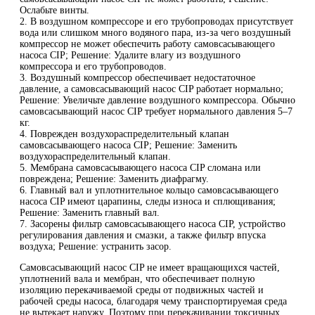
Ослабьте винты.
2. В воздушном компрессоре и его трубопроводах присутствует
вода или слишком много водяного пара, из-за чего воздушный
компрессор не может обеспечить работу самовсасывающего
насоса CIP; Решение: Удалите влагу из воздушного
компрессора и его трубопроводов.
3. Воздушный компрессор обеспечивает недостаточное
давление, а самовсасывающий насос CIP работает нормально;
Решение: Увеличьте давление воздушного компрессора. Обычно
самовсасывающий насос CIP требует нормального давления 5–7
кг.
4. Поврежден воздухораспределительный клапан
самовсасывающего насоса CIP; Решение: Заменить
воздухораспределительный клапан.
5. Мембрана самовсасывающего насоса CIP сломана или
повреждена; Решение: Заменить диафрагму.
6. Главный вал и уплотнительное кольцо самовсасывающего
насоса CIP имеют царапины, следы износа и сплющивания;
Решение: Заменить главный вал.
7. Засорены фильтр самовсасывающего насоса CIP, устройство
регулирования давления и смазки, а также фильтр впуска
воздуха; Решение: устранить засор.
Самовсасывающий насос CIP не имеет вращающихся частей,
уплотнений вала и мембран, что обеспечивает полную
изоляцию перекачиваемой среды от подвижных частей и
рабочей среды насоса, благодаря чему транспортируемая среда
не вытекает наружу. Поэтому при перекачивании токсичных,