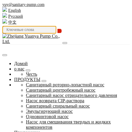
yuy@sanitary-pump.com
English
Русский
中文
Домой
о нас
Честь
ПРОДУКТЫ
Санитарный роторно-лопастной насос
Санитарный центробежный насос
Санитарный насос отрицательного давления
Насос возврата CIP-раствора
Санитарный спиральный насос
Эмульгирующий насос
Одновинтовой насос
Насос для смешивания твердых и жидких
компонентов