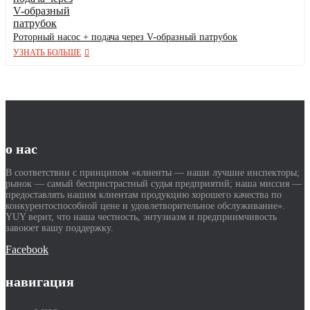
Роторный насос + подача через V-образный патрубок
УЗНАТЬ БОЛЬШЕ
о нас
В соответствии с принципом «клиенты — наши лучшие инспекторы;
рынок — самый беспристрастный судья предприятий; наша миссия —
предоставлять нашим клиентам продукцию хорошего качества по
конкурентоспособной цене и удовлетворительное обслуживание».
YUY верит, что наша честность, энтузиазм и предприимчивость
завоюет вашу поддержку.
Facebook
навигация