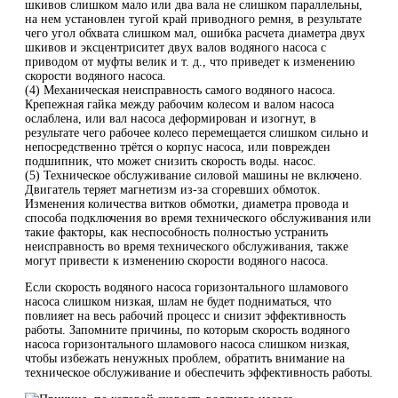
шкивов слишком мало или два вала не слишком параллельны,
на нем установлен тугой край приводного ремня, в результате
чего угол обхвата слишком мал, ошибка расчета диаметра двух
шкивов и эксцентриситет двух валов водяного насоса с
приводом от муфты велик и т. д., что приведет к изменению
скорости водяного насоса.
(4) Механическая неисправность самого водяного насоса.
Крепежная гайка между рабочим колесом и валом насоса
ослаблена, или вал насоса деформирован и изогнут, в
результате чего рабочее колесо перемещается слишком сильно и
непосредственно трётся о корпус насоса, или поврежден
подшипник, что может снизить скорость воды. насос.
(5) Техническое обслуживание силовой машины не включено.
Двигатель теряет магнетизм из-за сгоревших обмоток.
Изменения количества витков обмотки, диаметра провода и
способа подключения во время технического обслуживания или
такие факторы, как неспособность полностью устранить
неисправность во время технического обслуживания, также
могут привести к изменению скорости водяного насоса.
Если скорость водяного насоса горизонтального шламового
насоса слишком низкая, шлам не будет подниматься, что
повлияет на весь рабочий процесс и снизит эффективность
работы. Запомните причины, по которым скорость водяного
насоса горизонтального шламового насоса слишком низкая,
чтобы избежать ненужных проблем, обратить внимание на
техническое обслуживание и обеспечить эффективность работы.