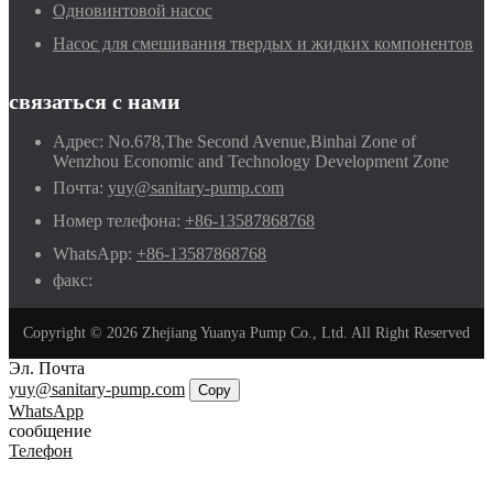
Одновинтовой насос
Насос для смешивания твердых и жидких компонентов
связаться с нами
Адрес:
No.678,The Second Avenue,Binhai Zone of
Wenzhou Economic and Technology Development Zone
Почта:
yuy@sanitary-pump.com
Номер телефона:
+86-13587868768
WhatsApp:
+86-13587868768
факс:
Copyright © 2026 Zhejiang Yuanya Pump Co., Ltd. All Right Reserved
Эл. Почта
yuy@sanitary-pump.com
Copy
WhatsApp
сообщение
Телефон