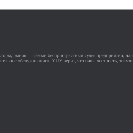
торы; рынок — самый беспристрастный судья предприятий; на
ительное обслуживание». YUY верит, что наша честность, энтуз