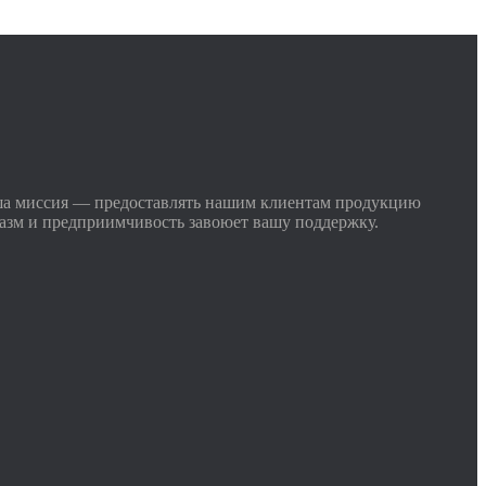
ша миссия — предоставлять нашим клиентам продукцию
иазм и предприимчивость завоюет вашу поддержку.