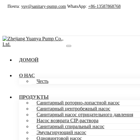
Почта:
yuy@sanitary-pump.com
WhatsApp:
+86-13587868768
ДОМОЙ
О НАС
Честь
ПРОДУКТЫ
Санитарный роторно-лопастной насос
Санитарный центробежный насос
Санитарный насос отрицательного давления
Насос возврата CIP-раствора
Санитарный спиральный насос
Эмульгирующий насос
Одновинтовой насос