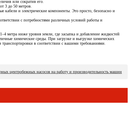
личив или сократив его.
т 3 до 50 метров.
е кабели и электрические компоненты. Это просто, безопасно и
ответствии с потребностями различных условий работы и
 1–4 метра ниже уровня земли, где засыпка и добавление жидкостей
зличные химические среды. При загрузке и выгрузке химических
и транспортировки в соответствии с вашими требованиями.
арных центробежных насосов на работу и производительность машин