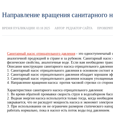
Направление вращения санитарного н
ВРЕМЯ ПУБЛИКАЦИИ:
03.18 2025
АВТОР: РЕДАКТОР САЙТА
ПРОВЕРЯТЬ
Санитарный насос отрицательного давления
- это одноступенчатый
аналогичной продукцией в стране и за рубежом. Санитарный насос
физические свойства, аналогичные воде. Если вам необходимо тран
Описание конструкции санитарного насоса отрицательного давления
1. Санитарный насос отрицательного давления в основном состоит из
2. Санитарный насос отрицательного давления обладает хорошим э
3. Санитарный насос отрицательного давления оснащен утолщенным
4. Направление вращения насоса: против часовой стрелки со сторон
Характеристики санитарного насоса отрицательного давления:
1. Во время обратной промывки скорость струи в водозаборном басс
2. Водная энергия насоса используется только тогда, когда необх
закрывается, что не расходует мощность насоса и экономит электроэ
3. При использовании он не ограничен размером статического напо
работать нормально, пока в насосе есть поток воды под давлением.