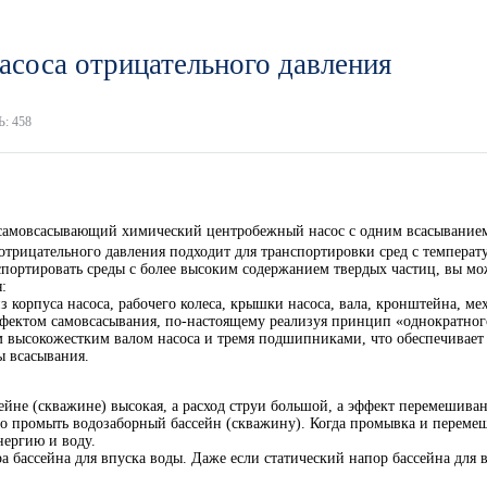
асоса отрицательного давления
: 458
 самовсасывающий химический центробежный насос с одним всасыванием
 отрицательного давления подходит для транспортировки сред с темпе
спортировать среды с более высоким содержанием твердых частиц, вы м
:
 корпуса насоса, рабочего колеса, крышки насоса, вала, кронштейна, ме
ффектом самовсасывания, по-настоящему реализуя принцип «однократног
 высокожестким валом насоса и тремя подшипниками, что обеспечивает 
ы всасывания.
ейне (скважине) высокая, а расход струи большой, а эффект перемешива
одимо промыть водозаборный бассейн (скважину). Когда промывка и перем
нергию и воду.
ра бассейна для впуска воды. Даже если статический напор бассейна дл