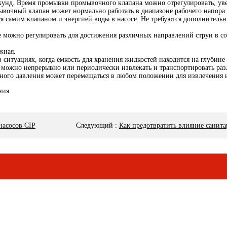
секунд. Время промывки промывочного клапана можно отрегулировать, уве
ывочный клапан может нормально работать в диапазоне рабочего напора о
 самим клапаном и энергией воды в насосе. Не требуются дополнительны
можно регулировать для достижения различных направлений струи в со
жная.
 ситуациях, когда емкость для хранения жидкостей находится на глубине
, можно непрерывно или периодически извлекать и транспортировать ра
льного давления может перемещаться в любом положении для извлечения 
насосов CIP
Следующий
:
Как предотвратить влияние санит