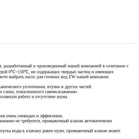
, разработанный и произведенный нашей компанией в сочетании с
ратурой 0℃~150℃, не содержащих твердых частиц и имеющих
ожете выбрать насос для сточных вод ZW нашей компании.
ханического уплотнения, втулки и других частей.
о слива, пожизненного самовсасывания».
плавную работу и отсутствие шума.
ния очень очевиден и эффективен.
ешивание не требуются, промывочный клапан автоматически
я впуска воды к клапану равен нулю, промывочный клапан может