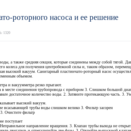
ато-роторного насоса и ее решение
: 1320
воды, а также средняя секция, которые соединены между собой тягой. Да
го колеса для получения центробежной силы и, таким образом, перемещен
учая высокий вакуум. Санитарный пластинчато-роторный насос осуществл
ременным объемом.
етра и вакуумметра резко прыгают.
а в месте соединения трубопровода с прибором 3. Слишком большой диа
авьте достаточное количество воды. 2. Затяните протекающую часть. 3. 
оказывает высокий вакуум.
ие всасывающей трубы воды слишком велико 3. Фильтр засорен
 3. Очистите фильтр
не поступает
Неправильное направление вращения. 3. Клапан трубы выхода не открыт. 
рьте двигатель и отрегулируйте две фазы. 3. Откройте выпускной клапан.