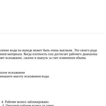
вление воды на выходе может быть очень высоким. Это своего рода
ия материала. Когда плотность газа достигает рабочего диапазона
яет всасывание, сжатие и выпуск за счет изменения объема
пазон всасывания
Уменьшите высоту всасывания воды.
4. Рабочее колесо заблокировано.
 4. Очистите рабочее колесо от грязи.