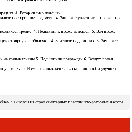
предмет. 4. Ротор сильно изношен.
удалите посторонние предметы. 4. Замените уплотнительное кольцо.
возникает трение. 4. Подшипник насоса изношен. 5. Вал насоса
щегося корпуса и оболочки. 4. Замените подшипник. 5. Замените
тель не концентричны 5. Подшипник поврежден 6. Воздух попал
анную точку. 5. Измените положение всасывания, чтобы улучшить
блем с выходом из строя санитарных пластинчато-роторных насосов