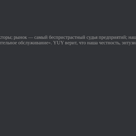
торы; рынок — самый беспристрастный судья предприятий; на
ительное обслуживание». YUY верит, что наша честность, энтуз