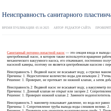
Неисправность санитарного пластинч
ВРЕМЯ ПУБЛИКАЦИИ:
05.16 2025
АВТОР: РЕДАКТОР САЙТА
ПРОВЕРЯТЬ
Санитарный роторно-лопастной насос
— это секция входа и выхода 
центробежный насос, в котором также используется вращение рабоче
механического вакуумного насоса, его откачивают, постепенно пол
насосной камеры, поэтому он является центробежным насосом с пе
Неисправность 1: Водяной насос не всасывает воду, а стрелки маном
Причины: 1. Недостаточное количество воды для инъекции 2. Утечк
Решение: 1. Проверьте, не протекает ли нижний клапан, а затем доб
Неисправность 2: Водяной насос не всасывает воду, а вакуумметр п
Причины: 1. Донный клапан не открыт или засорен 2. Сопротивлен
Решение: 1. Проверьте нижний клапан 2. Замените водопоглотитель
Неисправность 3: манометр показывает давление, но вода все равно 
Причины: 1. Сопротивление трубы выхода воды слишком велико. 2. 
Решение: 1. Проверьте или укоротите водопроводную трубу. 2. Прове