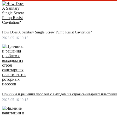
How Does A Sanitary Single Screw Pump Resist Cavitation?
2025.05.16 10:15
Причины и решения проблем с выходом из строя санитарных пластинча
2025.05.16 10:15