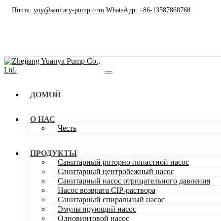
Почта:
yuy@sanitary-pump.com
WhatsApp:
+86-13587868768
ДОМОЙ
О НАС
Честь
ПРОДУКТЫ
Санитарный роторно-лопастной насос
Санитарный центробежный насос
Санитарный насос отрицательного давления
Насос возврата CIP-раствора
Санитарный спиральный насос
Эмульгирующий насос
Одновинтовой насос