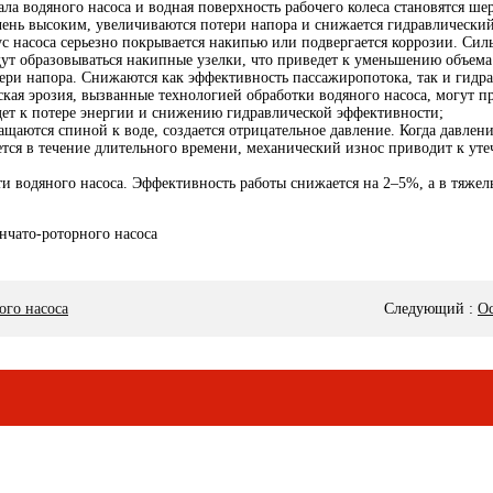
ала водяного насоса и водная поверхность рабочего колеса становятся 
 очень высоким, увеличиваются потери напора и снижается гидравлически
пус насоса серьезно покрывается накипью или подвергается коррозии. Си
удут образовываться накипные узелки, что приведет к уменьшению объем
ери напора. Снижаются как эффективность пассажиропотока, так и гидра
ская эрозия, вызванные технологией обработки водяного насоса, могут 
едет к потере энергии и снижению гидравлической эффективности;
ащаются спиной к воде, создается отрицательное давление. Когда давлен
уется в течение длительного времени, механический износ приводит к 
водяного насоса. Эффективность работы снижается на 2–5%, а в тяжелы
ого насоса
Следующий
:
Ос