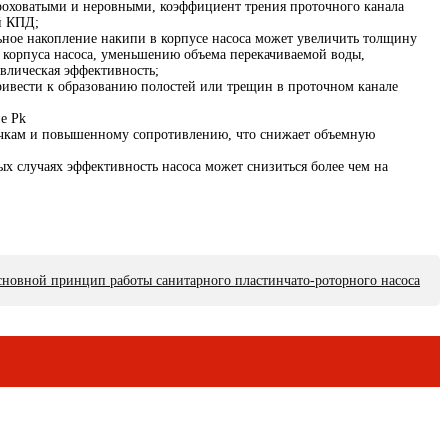
шероховатыми и неровными, коэффициент трения проточного канала
й КПД;
льное накопление накипи в корпусе насоса может увеличить толщину
а корпуса насоса, уменьшению объема перекачиваемой воды,
влическая эффективность;
привести к образованию полостей или трещин в проточном канале
ие Pk
утечкам и повышенному сопротивлению, что снижает объемную
х случаях эффективность насоса может снизиться более чем на
новной принцип работы санитарного пластинчато-роторного насоса