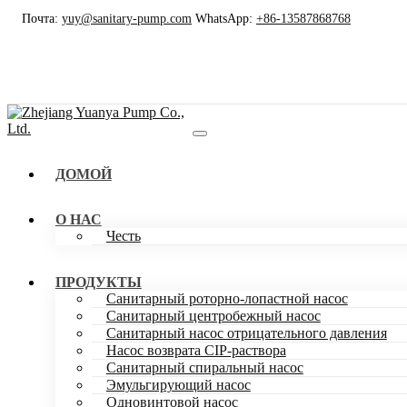
Почта:
yuy@sanitary-pump.com
WhatsApp:
+86-13587868768
ДОМОЙ
О НАС
Честь
ПРОДУКТЫ
Санитарный роторно-лопастной насос
Санитарный центробежный насос
Санитарный насос отрицательного давления
Насос возврата CIP-раствора
Санитарный спиральный насос
Эмульгирующий насос
Одновинтовой насос