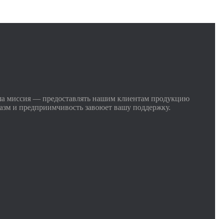
ша миссия — предоставлять нашим клиентам продукцию
иазм и предприимчивость завоюет вашу поддержку.