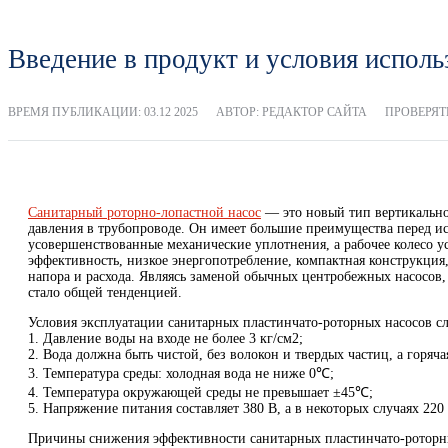
Введение в продукт и условия исполь
ВРЕМЯ ПУБЛИКАЦИИ:
03.12 2025
АВТОР: РЕДАКТОР САЙТА
ПРОВЕРЯТЬ
Санитарный роторно-лопастной насос
— это новый тип вертикально
давления в трубопроводе. Он имеет большие преимущества перед и
усовершенствованные механические уплотнения, а рабочее колесо ус
эффективность, низкое энергопотребление, компактная конструкция,
напора и расхода. Являясь заменой обычных центробежных насосов,
стало общей тенденцией.
Условия эксплуатации санитарных пластинчато-роторных насосов с
1. Давление воды на входе не более 3 кг/см2;
2. Вода должна быть чистой, без волокон и твердых частиц, а горяч
3. Температура среды: холодная вода не ниже 0℃;
4. Температура окружающей среды не превышает ±45℃;
5. Напряжение питания составляет 380 В, а в некоторых случаях 220
Причины снижения эффективности санитарных пластинчато-роторн