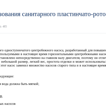
зования санитарного пластинчато-рото
: 485
го одноступенчатого центробежного насоса, разработанный для повыше
спользуемыми в настоящее время горизонтальными центробежными насос
тановлено непосредственно на главном валу двигателя, поэтому он отли
 небольшой размер, легкий вес, простота отделки и может использоватьс
 этот насос заменил множество насосов старого типа и в настоящее вре
ледующие:
ая вода должна быть мягкой;
 В.
ых насосов