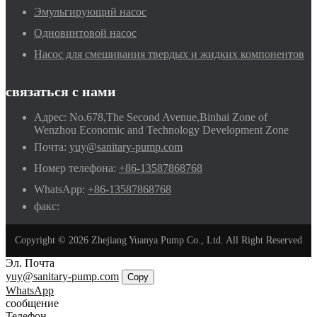
Эмульгирующий насос
Одновинтовой насос
Насос для смешивания твердых и жидких компонентов
связаться с нами
Адрес:
No.678,The Second Avenue,Binhai Zone of
Wenzhou Economic and Technology Development Zone
Почта:
yuy@sanitary-pump.com
Номер телефона:
+86-13587868768
WhatsApp:
+86-13587868768
факс:
Copyright © 2026 Zhejiang Yuanya Pump Co., Ltd. All Right Reserved
Эл. Почта
yuy@sanitary-pump.com
Copy
WhatsApp
сообщение
Телефон