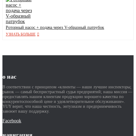
Роторный насос + подача через V-образный патрубок
УЗНАТЬ БОЛЬШЕ
о нас
В соответствии с принципом «клиенты — наши лучшие инспекторы;
рынок — самый беспристрастный судья предприятий; наша миссия —
предоставлять нашим клиентам продукцию хорошего качества по
конкурентоспособной цене и удовлетворительное обслуживание».
YUY верит, что наша честность, энтузиазм и предприимчивость
завоюет вашу поддержку.
Facebook
навигация