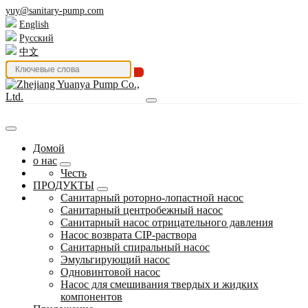
yuy@sanitary-pump.com
English
Русский
中文
Домой
о нас
Честь
ПРОДУКТЫ
Санитарный роторно-лопастной насос
Санитарный центробежный насос
Санитарный насос отрицательного давления
Насос возврата CIP-раствора
Санитарный спиральный насос
Эмульгирующий насос
Одновинтовой насос
Насос для смешивания твердых и жидких
компонентов