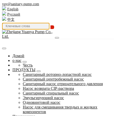
yuy@sanitary-pump.com
English
Русский
中文
Домой
о нас
Честь
ПРОДУКТЫ
Санитарный роторно-лопастной насос
Санитарный центробежный насос
Санитарный насос отрицательного давления
Насос возврата CIP-раствора
Санитарный спиральный насос
Эмульгирующий насос
Одновинтовой насос
Насос для смешивания твердых и жидких
компонентов