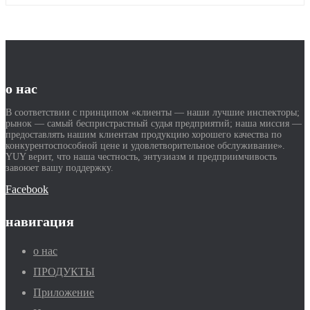
о нас
В соответствии с принципом «клиенты — наши лучшие инспекторы;
рынок — самый беспристрастный судья предприятий; наша миссия —
предоставлять нашим клиентам продукцию хорошего качества по
конкурентоспособной цене и удовлетворительное обслуживание».
YUY верит, что наша честность, энтузиазм и предприимчивость
завоюет вашу поддержку.
Facebook
навигация
о нас
ПРОДУКТЫ
Приложение