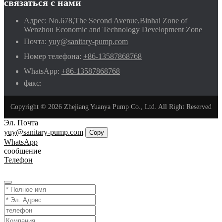
связаться с нами
Адрес:
No.678,The Second Avenue,Binhai Zone of
Wenzhou Economic and Technology Development Zone
Почта:
yuy@sanitary-pump.com
Номер телефона:
+86-13587868768
WhatsApp:
+86-13587868768
факс:
Copyright © 2026 Zhejiang Yuanya Pump Co., Ltd. All Right Reserved
Эл. Почта
yuy@sanitary-pump.com
Copy
WhatsApp
сообщение
Телефон