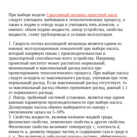
При выборе модели
Санитарный роторно-лопастной насос
следует учитывать требования к технологическому процессу, а
также к подаче и отводу воды и учитывать пять аспектов, а
именно: объем подачи жидкости, напор устройства, свойства
жидкости, схему трубопровода и условия эксплуатации.
1. Скорость потока коллоидной мельницы является одним из
важных эксплуатационных показателей при выборе насоса,
который напрямую связан с производительностью и
транспортной способностью всего устройства. Например,
проектный институт может рассчитать нормальный,
минимальный и максимальный расход насоса при
проектировании технологического процесса. При выборе насоса
следует исходить из максимального расхода, учитывая при этом
нормальный расход. Если максимальный расход отсутствует, то
за максимальный расход обычно принимают расход, равный 1,1
от нормального расхода.
2. Напор, требуемый системой установки, является еще одним
важным параметром производительности при выборе насоса.
Дозирующие насосы обычно выбираются по напору с
увеличением запаса на 5–10%.
3. Свойства жидкости, включая название жидкой среды,
физические свойства, химические свойства и другие свойства.
Физические свойства включают температуру c, плотность d,
вязкость u, диаметр твердых частиц и содержание газа в среде и
т. д. Это включает в себя расчет напора системы, эффективного