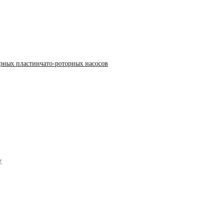
арных пластинчато-роторных насосов
у