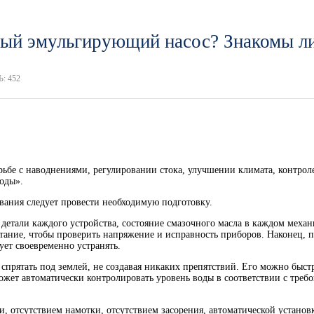
ный эмульгирующий насос? Знакомы ли
: 452
ьбе с наводнениями, регулировании стока, улучшении климата, контро
оды».
вания следует провести необходимую подготовку.
детали каждого устройства, состояние смазочного масла в каждом механ
тание, чтобы проверить напряжение и исправность приборов. Наконец, п
ет своевременно устранять.
спрятать под землей, не создавая никаких препятствий. Его можно быс
 может автоматически контролировать уровень воды в соответствии с тр
ии, отсутствием намотки, отсутствием засорения, автоматической устан