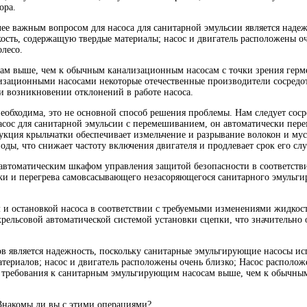
ора.
ее важным вопросом для насоса для санитарной эмульсии является надеж
ость, содержащую твердые материалы; насос и двигатель расположены о
олесо.
сам выше, чем к обычным канализационным насосам с точки зрения герм
зационными насосами некоторые отечественные производители сосредото
и возникновении отклонений в работе насоса.
необходима, это не основной способ решения проблемы. Нам следует сос
сос для санитарной эмульсии с перемешиванием, он автоматически пере
трукция крыльчатки обеспечивает измельчение и разрывание волокон и м
ды, что снижает частоту включения двигателя и продлевает срок его сл
томатическим шкафом управления защитой безопасности в соответствии
зки и перегрева самовсасывающего незасоряющегося санитарного эмульг
и остановкой насоса в соответствии с требуемыми изменениями жидкости
рельсовой автоматической системой установки сцепки, что значительно о
 является надежность, поскольку санитарные эмульгирующие насосы испо
ериалов; насос и двигатель расположены очень близко; Насос расположе
лем требования к санитарным эмульгирующим насосам выше, чем к обычны
.