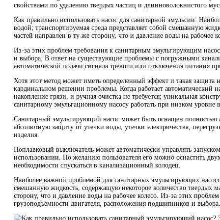
свойствами по удалению твердых частиц и длинноволокнистого мус
Как правильно использовать насос для санитарной эмульсии: Наибол
водой; транспортируемая среда представляет собой смешанную жидк
частей направлен в ту же сторону, что и давление воды на рабочее к
Из-за этих проблем требования к санитарным эмульгирующим насо
и выбора. В ответ на существующие проблемы с погружными канали
автоматической подачи сигнала тревоги или отключения питания пр
Хотя этот метод может иметь определенный эффект и такая защита 
кардинальном решении проблемы. Когда работает автоматический на
накопление грязи, и ручная очистка не требуется; уникальная конс
санитарному эмульгационному насосу работать при низком уровне во
Санитарный эмульгирующий насос может быть оснащен полностью ав
абсолютную защиту от утечки воды, утечки электричества, перегру
изделия.
Поплавковый выключатель может автоматически управлять запуском 
использовании. По желанию пользователя его можно оснастить двух
необходимости спускаться в канализационный колодец.
Наиболее важной проблемой для санитарных эмульгирующих насосов
смешанную жидкость, содержащую некоторое количество твердых мат
сторону, что и давление воды на рабочее колесо. Из-за этих проб
грузоподъемности двигателя, расположения подшипников и выбора