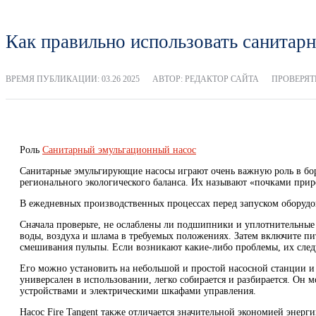
Как правильно использовать санитар
ВРЕМЯ ПУБЛИКАЦИИ:
03.26 2025
АВТОР: РЕДАКТОР САЙТА
ПРОВЕРЯТЬ
Роль
Санитарный эмульгационный насос
Санитарные эмульгирующие насосы играют очень важную роль в бор
регионального экологического баланса. Их называют «почками прир
В ежедневных производственных процессах перед запуском оборудо
Сначала проверьте, не ослаблены ли подшипники и уплотнительные 
воды, воздуха и шлама в требуемых положениях. Затем включите пи
смешивания пульпы. Если возникают какие-либо проблемы, их следу
Его можно установить на небольшой и простой насосной станции и 
универсален в использовании, легко собирается и разбирается. Он
устройствами и электрическими шкафами управления.
Насос Fire Tangent также отличается значительной экономией энерг