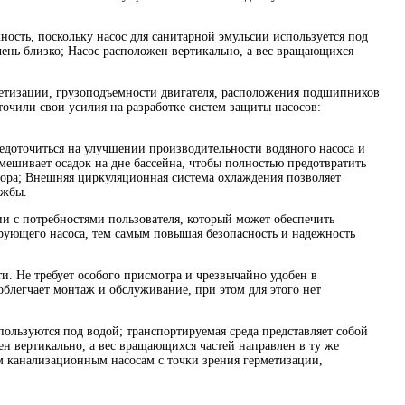
ность, поскольку насос для санитарной эмульсии используется под
чень близко; Насос расположен вертикально, а вес вращающихся
етизации, грузоподъемности двигателя, расположения подшипников
чили свои усилия на разработке систем защиты насосов:
редоточиться на улучшении производительности водяного насоса и
мешивает осадок на дне бассейна, чтобы полностью предотвратить
усора; Внешняя циркуляционная система охлаждения позволяет
ужбы.
 с потребностями пользователя, который может обеспечить
ирующего насоса, тем самым повышая безопасность и надежность
. Не требует особого присмотра и чрезвычайно удобен в
блегчает монтаж и обслуживание, при этом для этого нет
льзуются под водой; транспортируемая среда представляет собой
н вертикально, а вес вращающихся частей направлен в ту же
м канализационным насосам с точки зрения герметизации,