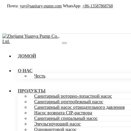
Почта:
yuy@sanitary-pump.com
WhatsApp:
+86-13587868768
ДОМОЙ
О НАС
Честь
ПРОДУКТЫ
Санитарный роторно-лопастной насос
Санитарный центробежный насос
Санитарный насос отрицательного давления
Насос возврата CIP-раствора
Санитарный спиральный насос
Эмульгирующий насос
Одновинтовой насос