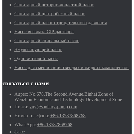
Санитарный роторно-лопастной насос
Санитарный центробежный насос
Санитарный насос отрицательного давления
Насос возврата CIP-раствора
Санитарный спиральный насос
Эмульгирующий насос
Одновинтовой насос
Насос для смешивания твердых и жидких компонентов
связаться с нами
Адрес:
No.678,The Second Avenue,Binhai Zone of
Wenzhou Economic and Technology Development Zone
Почта:
yuy@sanitary-pump.com
Номер телефона:
+86-13587868768
WhatsApp:
+86-13587868768
факс: