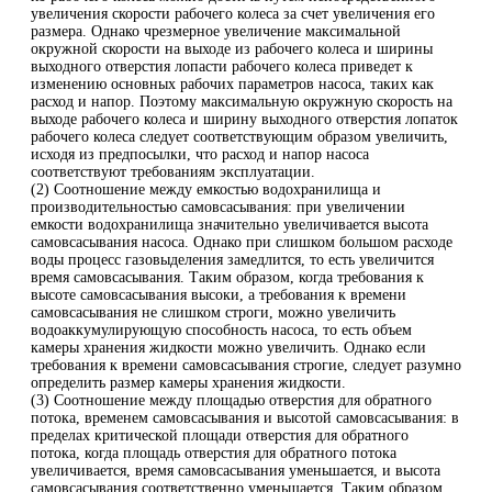
увеличения скорости рабочего колеса за счет увеличения его
размера. Однако чрезмерное увеличение максимальной
окружной скорости на выходе из рабочего колеса и ширины
выходного отверстия лопасти рабочего колеса приведет к
изменению основных рабочих параметров насоса, таких как
расход и напор. Поэтому максимальную окружную скорость на
выходе рабочего колеса и ширину выходного отверстия лопаток
рабочего колеса следует соответствующим образом увеличить,
исходя из предпосылки, что расход и напор насоса
соответствуют требованиям эксплуатации.
(2) Соотношение между емкостью водохранилища и
производительностью самовсасывания: при увеличении
емкости водохранилища значительно увеличивается высота
самовсасывания насоса. Однако при слишком большом расходе
воды процесс газовыделения замедлится, то есть увеличится
время самовсасывания. Таким образом, когда требования к
высоте самовсасывания высоки, а требования к времени
самовсасывания не слишком строги, можно увеличить
водоаккумулирующую способность насоса, то есть объем
камеры хранения жидкости можно увеличить. Однако если
требования к времени самовсасывания строгие, следует разумно
определить размер камеры хранения жидкости.
(3) Соотношение между площадью отверстия для обратного
потока, временем самовсасывания и высотой самовсасывания: в
пределах критической площади отверстия для обратного
потока, когда площадь отверстия для обратного потока
увеличивается, время самовсасывания уменьшается, и высота
самовсасывания соответственно уменьшается. Таким образом,