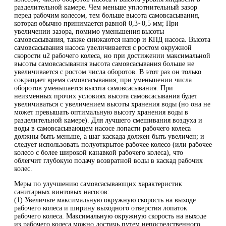
разделительной камере. Чем меньше уплотнительный зазор
перед рабочим колесом, тем больше высота самовсасывания,
которая обычно принимается равной 0,3~0,5 мм; При
увеличении зазора, помимо уменьшения высоты
самовсасывания, также снижаются напор и КПД насоса. Высота
самовсасывания насоса увеличивается с ростом окружной
скорости u2 рабочего колеса, но при достижении максимальной
высоты самовсасывания высота самовсасывания больше не
увеличивается с ростом числа оборотов. В этот раз он только
сокращает время самовсасывания; при уменьшении числа
оборотов уменьшается высота самовсасывания. При
неизменных прочих условиях высота самовсасывания будет
увеличиваться с увеличением высоты хранения воды (но она не
может превышать оптимальную высоту хранения воды в
разделительной камере). Для лучшего смешивания воздуха и
воды в самовсасывающем насосе лопасти рабочего колеса
должны быть меньше, а шаг каскада должен быть увеличен; и
следует использовать полуоткрытое рабочее колесо (или рабочее
колесо с более широкой канавкой рабочего колеса), что
облегчит глубокую подачу возвратной воды в каскад рабочих
колес.
Меры по улучшению самовсасывающих характеристик
санитарных винтовых насосов:
(1) Увеличьте максимальную окружную скорость на выходе
рабочего колеса и ширину выходного отверстия лопаток
рабочего колеса. Максимальную окружную скорость на выходе
из рабочего колеса можно достичь путем непосредственного