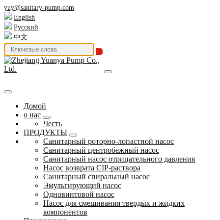
yuy@sanitary-pump.com
English
Русский
中文
Домой
о нас
Честь
ПРОДУКТЫ
Санитарный роторно-лопастной насос
Санитарный центробежный насос
Санитарный насос отрицательного давления
Насос возврата CIP-раствора
Санитарный спиральный насос
Эмульгирующий насос
Одновинтовой насос
Насос для смешивания твердых и жидких
компонентов