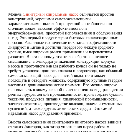
Модель
Санитарный спиральный насос
отличается простой
конструкцией, хорошими самовсасывающими
характеристиками, высокой пропускной способностью по
сточным водам, высокой эффективностью и
энергосбережением, простотой использования и обслуживания
и т. д. Это первый продукт серии бытовых канализационных
насосов. Различные технические показатели эффективности
лидируют в Китае и достигли передового международного
уровня, имея широкие рынки применения и перспективы
развития. В нем используется осевое обратное внешнее
смешивание, а благодаря уникальной конструкции корпуса
насоса и проточного канала рабочего колеса он не только не
требует установки донного клапана и водоотвода, как обычный
самовсасывающий насос для чистой воды, но и может
поглощать и отводить жидкость, содержащую крупные твердые
частицы и длинноволокнистые примеси. Его можно широко
использовать в коммунальной очистке сточных вод, разведении
речных прудов, легкой промышленности, производстве бумаги,
текстиля, продуктов питания, химической промышленности,
электроэнергетике, производстве волокон, шлама и смешанных
суспензий, а также других химических средах. Это самый
идеальный насос для удаления примесей.
Высота самовсасывания санитарного винтового насоса зависит
от таких факторов, как зазор уплотнения перед рабочим
колесом, число оборотов насоса и высота уровня жидкости в