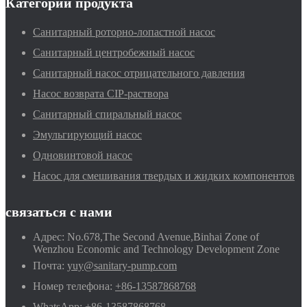
Категории продукта
Санитарный роторно-лопастной насос
Санитарный центробежный насос
Санитарный насос отрицательного давления
Насос возврата CIP-раствора
Санитарный спиральный насос
Эмульгирующий насос
Одновинтовой насос
Насос для смешивания твердых и жидких компонентов
связаться с нами
Адрес:
No.678,The Second Avenue,Binhai Zone of
Wenzhou Economic and Technology Development Zone
Почта:
yuy@sanitary-pump.com
Номер телефона:
+86-13587868768
WhatsApp:
+86-13587868768