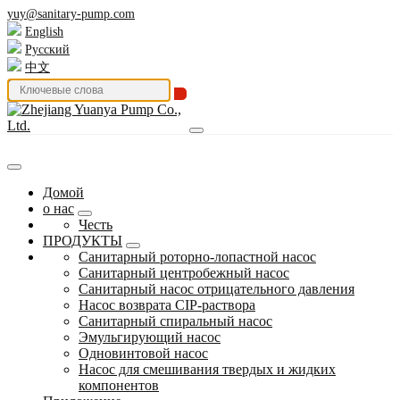
yuy@sanitary-pump.com
English
Русский
中文
Домой
о нас
Честь
ПРОДУКТЫ
Санитарный роторно-лопастной насос
Санитарный центробежный насос
Санитарный насос отрицательного давления
Насос возврата CIP-раствора
Санитарный спиральный насос
Эмульгирующий насос
Одновинтовой насос
Насос для смешивания твердых и жидких
компонентов