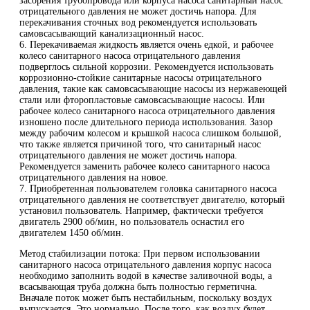
засорения трубопровода или корпуса насоса санитарный насос
отрицательного давления не может достичь напора. Для
перекачивания сточных вод рекомендуется использовать
самовсасывающий канализационный насос.
6. Перекачиваемая жидкость является очень едкой, и рабочее
колесо санитарного насоса отрицательного давления
подверглось сильной коррозии. Рекомендуется использовать
коррозионно-стойкие санитарные насосы отрицательного
давления, такие как самовсасывающие насосы из нержавеющей
стали или фторопластовые самовсасывающие насосы. Или
рабочее колесо санитарного насоса отрицательного давления
изношено после длительного периода использования. Зазор
между рабочим колесом и крышкой насоса слишком большой,
что также является причиной того, что санитарный насос
отрицательного давления не может достичь напора.
Рекомендуется заменить рабочее колесо санитарного насоса
отрицательного давления на новое.
7. Приобретенная пользователем головка санитарного насоса
отрицательного давления не соответствует двигателю, который
установил пользователь. Например, фактически требуется
двигатель 2900 об/мин, но пользователь оснастил его
двигателем 1450 об/мин.
Метод стабилизации потока: При первом использовании
санитарного насоса отрицательного давления корпус насоса
необходимо заполнить водой в качестве заливочной воды, а
всасывающая труба должна быть полностью герметична.
Вначале поток может быть нестабильным, поскольку воздух
выпускается. Это нормально. После того, как воздух будет