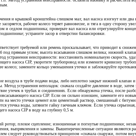
т.п. Метод устранения неисправности: ослабить набивку и расчистить во
овым.
ия и крышкой кронштейна слишком мал; вал насоса изогнут или два ва
е засоряется, рабочее колесо теряет равновесие, и тяга в одну сторону 
 и седлом подшипника; проверьте вал насоса или отрегулируйте концен
 подшипнике; устраните засор в отверстии балансировки.
ветствует требуемой или ремень проскальзывает, что приводит к снижен
б под прямым углом; высота всасывания слишком велика; нижний клапан
етод устранения неисправности: восстановить номинальную скорость, уда
ающего насоса CIP, укоротите трубопровод или измените кривизну трубо
очее колесо; замените кольцо уменьшения утечки и заблокируйте протекаю
ие воздуха в трубе подачи воды, либо неплотно закрыт нижний клапан и
. Метод устранения неполадок: сначала создайте давление в воде, затем 
твие утечек в трубах и соединениях. Если обнаружена утечка, после раз
мовсасывающего насоса CIP. Если он сильно изношен, замените его новым
нести на место утечки цемент или цементный раствор, смешанный с бит
ся утечка воды, затяните гайку гаечным ключом. Если утечка серьезная,
го насоса CIP в воду на глубину 0,5 м.
й ротор; плохое сцепление; изношенные и погнутые подшипники; незак
иления, выпрямления и замены. Вышеперечисленные ситуации являются р
лем следует руководствоваться принципом «сначала снаружи, потом внут