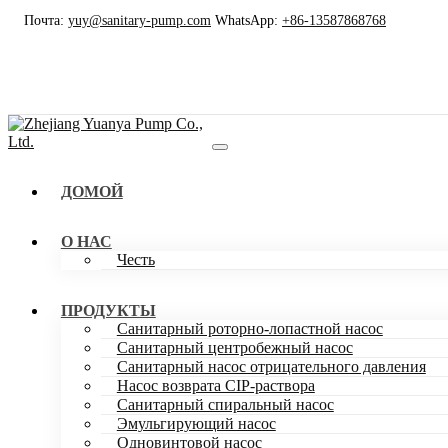
Почта:
yuy@sanitary-pump.com
WhatsApp:
+86-13587868768
ДОМОЙ
О НАС
Честь
ПРОДУКТЫ
Санитарный роторно-лопастной насос
Санитарный центробежный насос
Санитарный насос отрицательного давления
Насос возврата CIP-раствора
Санитарный спиральный насос
Эмульгирующий насос
Одновинтовой насос