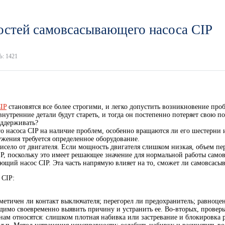
остей самовсасывающего насоса CIP
: 1421
IP
становятся все более строгими, и легко допустить возникновение пр
внутренние детали будут стареть, и тогда он постепенно потеряет свою 
оддерживать?
го насоса CIP на наличие проблем, особенно вращаются ли его шестерни 
ужения требуется определенное оборудование.
ависело от двигателя. Если мощность двигателя слишком низкая, объем п
IP, поскольку это имеет решающее значение для нормальной работы само
ающий насос CIP. Эта часть напрямую влияет на то, сможет ли самовсасы
 CIP:
рметичен ли контакт выключателя; перегорел ли предохранитель; равноц
одимо своевременно выявить причину и устранить ее. Во-вторых, проверь
ам относятся: слишком плотная набивка или застревание и блокировка р