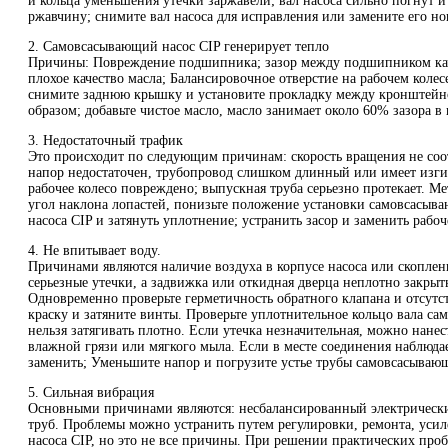
и кольца уменьшения утечки заржавели; вал насоса сильно погнут и 
ржавчину; снимите вал насоса для исправления или замените его н
2. Самовсасывающий насос CIP генерирует тепло
Причины: Повреждение подшипника; зазор между подшипником качен
плохое качество масла; Балансировочное отверстие на рабочем колес
снимите заднюю крышку и установите прокладку между кронштейном
образом; добавьте чистое масло, масло занимает около 60% зазора в
3. Недостаточный трафик
Это происходит по следующим причинам: скорость вращения не соот
напор недостаточен, трубопровод слишком длинный или имеет изги
рабочее колесо повреждено; выпускная труба серьезно протекает. М
угол наклона лопастей, понизьте положение установки самовсасыв
насоса CIP и затянуть уплотнение; устранить засор и заменить раб
4. Не впитывает воду.
Причинами являются наличие воздуха в корпусе насоса или скоплен
серьезные утечки, а задвижка или откидная дверца неплотно закрыты
Одновременно проверьте герметичность обратного клапана и отсутс
краску и затяните винты. Проверьте уплотнительное кольцо вала са
нельзя затягивать плотно. Если утечка незначительная, можно на
влажной грязи или мягкого мыла. Если в месте соединения наблюдает
заменить; Уменьшите напор и погрузите устье трубы самовсасывающе
5. Сильная вибрация
Основными причинами являются: несбалансированный электрически
труб. Проблемы можно устранить путем регулировки, ремонта, ус
насоса CIP, но это не все причины. При решении практических проб