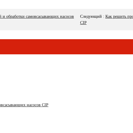
й и обработки самовсасывающих насосов
Следующий
:
Как решить пр
CIP
мовсасывающих насосов CIP