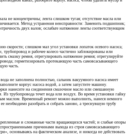
доотводной канал; разберите корпус насоса, чтобы удалить мусор и
ла не концентричны; лента слишком тугая; отсутствие масла или
увеличивается. Метод устранения неисправности: Заменить подшипник;
тричность двух валов; ослабьте натяжение ленты соответствующим
ию скорости; слишком мал угол установки лопаток осевого насоса;
, трубопровод и рабочее колесо частично заблокированы или
лить смазку ремня, отрегулировать натяжение ремня; отрегулируйте
провода; герметизировать протекающую часть самовсасывающего
щую часть.
 вода не заполнена полностью, сальник вакуумного насоса имеет
заполните корпус насоса водой, а затем запустите машину.
борки нанесите на соединения смазочное масло или смешанную
. Из трубопровода течет вода или воздух. Во время установки гайку
умным маслом. Временный ремонт можно выполнить, нанеся немного
 ее необходимо разобрать и собрать заново, а треснувшую трубу
репленные и сломанные части вращающихся частей; и слабые опоры
аспространенными причинами выхода из строя самовсасывающего
ри», основываясь на фактическом анализе, и никогда не действовать