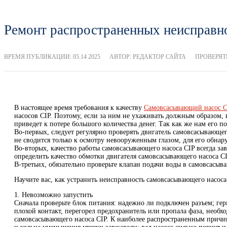
Ремонт распространенных неисправн
ВРЕМЯ ПУБЛИКАЦИИ:
05.14 2025
АВТОР: РЕДАКТОР САЙТА
ПРОВЕРЯТЬ
В настоящее время требования к качеству
Самовсасывающий насос C
насосов CIP. Поэтому, если за ним не ухаживать должным образом, 
приведет к потере большого количества денег. Так как же нам его п
Во-первых, следует регулярно проверять двигатель самовсасывающе
не сводится только к осмотру невооруженным глазом, для его обнар
Во-вторых, качество работы самовсасывающего насоса CIP всегда з
определить качество обмотки двигателя самовсасывающего насоса C
В-третьих, обязательно проверьте клапан подачи воды в самовсасыв
Научите вас, как устранить неисправность самовсасывающего насоса
1. Невозможно запустить
Сначала проверьте блок питания: надежно ли подключен разъем; ге
плохой контакт, перегорел предохранитель или пропала фаза, необх
самовсасывающего насоса CIP. К наиболее распространенным причин