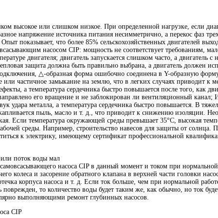
ком высокое или слишком низкое. При определенной нагрузке, если ди
ехфазное напряжение источника питания несимметрично, а перекос фаз т
 Опыт показывает, что более 85% сельскохозяйственных двигателей выход
всасывающим насосом CIP: мощность не соответствует требованиям, мале
пературе двигателя; двигатель запускается слишком часто, а двигатель 
тепловая защита должна быть правильно выбрана, а двигатель должен ис
 подключения, △-образная форма ошибочно соединена в Y-образную форм
или частичное замыкание на землю, что в легких случаях приводит к ме
екты, а температура сердечника быстро повышается после того, как двиг
 направлено его вращение и не заблокирован ли вентиляционный канал;
 звук удара металла, а температура сердечника быстро повышается. В тяж
апливается пыль, масло и т. д., что приводит к снижению изоляции. Не
ая. Если температура окружающей среды превышает 35°C, высокая темпе
рабочей среды. Например, строительство навесов для защиты от солнца.
ратиться к электрику, имеющему сертификат профессиональной квалифик
 или поток воды мал
 самовсасывающего насоса CIP в данный момент и током при нормальной 
чего колеса и засорение обратного клапана в верхней части головки насо
течка корпуса насоса и т. д. Если ток больше, чем при нормальной работ
 поврежден, то количество воды будет таким же, как обычно, но ток буде
лярно выполняющими ремонт глубинных насосов.