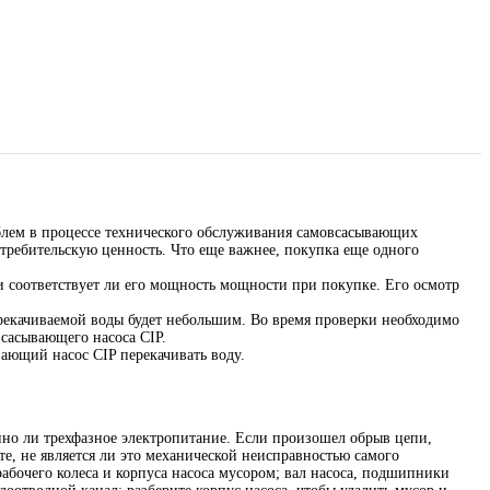
облем в процессе технического обслуживания самовсасывающих
потребительскую ценность. Что еще важнее, покупка еще одного
и соответствует ли его мощность мощности при покупке. Его осмотр
ерекачиваемой воды будет небольшим. Во время проверки необходимо
всасывающего насоса CIP.
вающий насос CIP перекачивать воду.
енно ли трехфазное электропитание. Если произошел обрыв цепи,
те, не является ли это механической неисправностью самого
абочего колеса и корпуса насоса мусором; вал насоса, подшипники