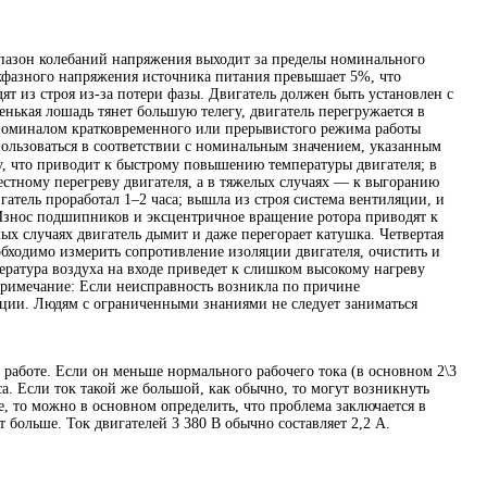
апазон колебаний напряжения выходит за пределы номинального
рехфазного напряжения источника питания превышает 5%, что
ят из строя из-за потери фазы. Двигатель должен быть установлен с
нькая лошадь тянет большую телегу, двигатель перегружается в
с номиналом кратковременного или прерывистого режима работы
пользоваться в соответствии с номинальным значением, указанным
у, что приводит к быстрому повышению температуры двигателя; в
стному перегреву двигателя, а в тяжелых случаях — к выгоранию
атель проработал 1–2 часа; вышла из строя система вентиляции, и
 Износ подшипников и эксцентричное вращение ротора приводят к
елых случаях двигатель дымит и даже перегорает катушка. Четвертая
обходимо измерить сопротивление изоляции двигателя, очистить и
ратура воздуха на входе приведет к слишком высокому нагреву
 Примечание: Если неисправность возникла по причине
ации. Людям с ограниченными знаниями не следует заниматься
работе. Если он меньше нормального рабочего тока (в основном 2\3
са. Если ток такой же большой, как обычно, то могут возникнуть
е, то можно в основном определить, что проблема заключается в
т больше. Ток двигателей 3 380 В обычно составляет 2,2 А.