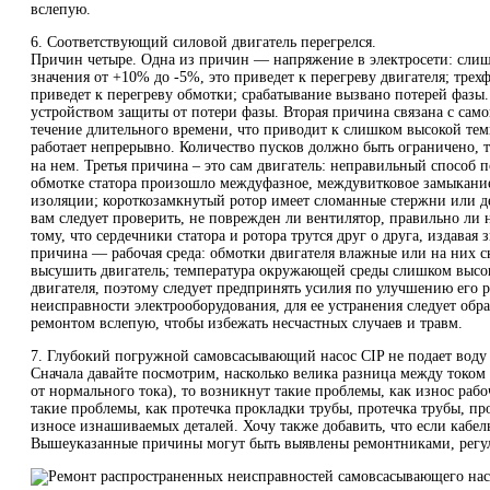
вслепую.
6. Соответствующий силовой двигатель перегрелся.
Причин четыре. Одна из причин — напряжение в электросети: слиш
значения от +10% до -5%, это приведет к перегреву двигателя; тр
приведет к перегреву обмотки; срабатывание вызвано потерей фазы.
устройством защиты от потери фазы. Вторая причина связана с само
течение длительного времени, что приводит к слишком высокой тем
работает непрерывно. Количество пусков должно быть ограничено, 
на нем. Третья причина – это сам двигатель: неправильный способ
обмотке статора произошло междуфазное, междувитковое замыкание 
изоляции; короткозамкнутый ротор имеет сломанные стержни или деф
вам следует проверить, не поврежден ли вентилятор, правильно ли
тому, что сердечники статора и ротора трутся друг о друга, издавая
причина — рабочая среда: обмотки двигателя влажные или на них ск
высушить двигатель; температура окружающей среды слишком высок
двигателя, поэтому следует предпринять усилия по улучшению его 
неисправности электрооборудования, для ее устранения следует об
ремонтом вслепую, чтобы избежать несчастных случаев и травм.
7. Глубокий погружной самовсасывающий насос CIP не подает воду
Сначала давайте посмотрим, насколько велика разница между током
от нормального тока), то возникнут такие проблемы, как износ рабо
такие проблемы, как протечка прокладки трубы, протечка трубы, про
износе изнашиваемых деталей. Хочу также добавить, что если кабель
Вышеуказанные причины могут быть выявлены ремонтниками, регу