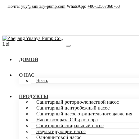
Почта:
yuy@sanitary-pump.com
WhatsApp:
+86-13587868768
ДОМОЙ
О НАС
Честь
ПРОДУКТЫ
Санитарный роторно-лопастной насос
Санитарный центробежный насос
Санитарный насос отрицательного давления
Насос возврата CIP-раствора
Санитарный спиральный насос
Эмульгирующий насос
Одновинтовой насос