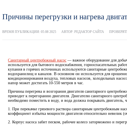
Причины перегрузки и нагрева двига
ВРЕМЯ ПУБЛИКАЦИИ:
05.08 2025
АВТОР: РЕДАКТОР САЙТА
ПРОВЕРЯТЬ
Санитарный центробежный насос
— важное оборудование для добычи
используется для бытового водоснабжения, горноспасательных рабо
купания в горячих источниках используются санитарные центробежн
водохранилищ и каналов. В основном он используется для орошения
кондиционирования воздуха, тепловых насосов, холодильных насосов
напор может достигать 10-550 метров в час.
Причины перегрева и возгорания двигателя санитарного центробеж
приводит к перегоранию двигателя. Двигателю санитарного центроб
необходимо поместить в воду, и вода должна покрывать двигатель, 
1. При перекачке грязевого раствора санитарным центробежным насо
коэффициент избытка мощности двигателя относительно невелик (об
2. Корпус насоса забит песком, рабочее колесо заторможено и перег