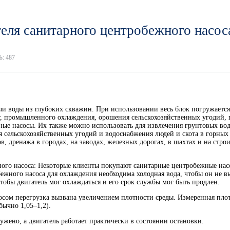
теля санитарного центробежного насос
: 487
 воды из глубоких скважин. При использовании весь блок погружается 
т, промышленного охлаждения, орошения сельскохозяйственных угодий, п
ые насосы. Их также можно использовать для извлечения грунтовых вод 
 сельскохозяйственных угодий и водоснабжения людей и скота в горных
, дренажа в городах, на заводах, железных дорогах, в шахтах и ​​на ст
ного насоса: Некоторые клиенты покупают санитарные центробежные насо
ежного насоса для охлаждения необходима холодная вода, чтобы он не 
чтобы двигатель мог охлаждаться и его срок службы мог быть продлен.
сом перегрузка вызвана увеличением плотности среды. Измеренная плотн
ычно 1,05–1,2).
ружено, а двигатель работает практически в состоянии остановки.